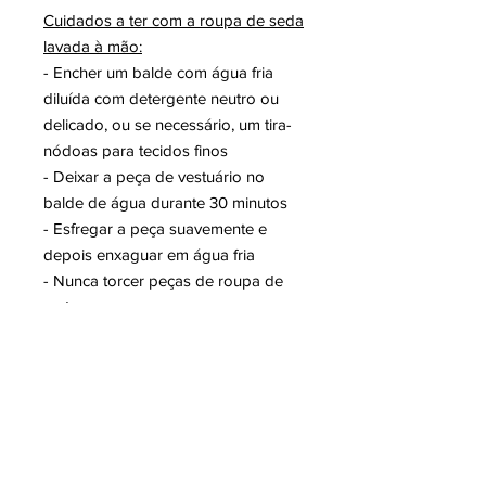
Cuidados a ter com a roupa de seda
lavada à mão:
- Encher um balde com água fria
diluída com detergente neutro ou
delicado, ou se necessário, um tira-
nódoas para tecidos finos
- Deixar a peça de vestuário no
balde de água durante 30 minutos
- Esfregar a peça suavemente e
depois enxaguar em água fria
- Nunca torcer peças de roupa de
seda
Cuidados a ter com a secagem:
- Colocar a peça molhada sobre
uma toalha limpa e macia, enrolando
as peças cuidadosamente para que
a toalha absorva a maior parte da