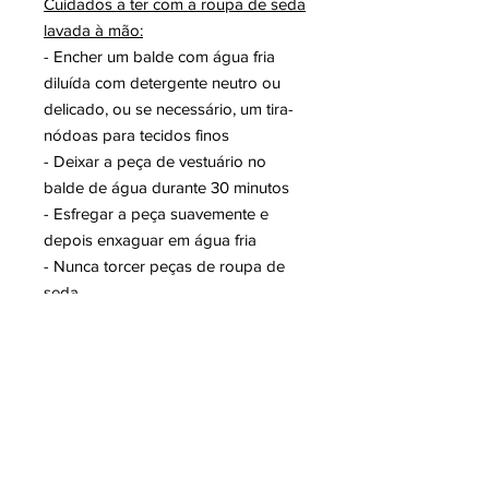
Cuidados a ter com a roupa de seda
lavada à mão:
- Encher um balde com água fria
diluída com detergente neutro ou
delicado, ou se necessário, um tira-
nódoas para tecidos finos
- Deixar a peça de vestuário no
balde de água durante 30 minutos
- Esfregar a peça suavemente e
depois enxaguar em água fria
- Nunca torcer peças de roupa de
seda
Cuidados a ter com a secagem:
- Colocar a peça molhada sobre
uma toalha limpa e macia, enrolando
as peças cuidadosamente para que
a toalha absorva a maior parte da
humidade, com apenas uma ligeira