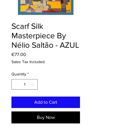
Scarf Silk
Masterpiece By
Nélio Saltão - AZUL
Price
€77.00
Sales Tax Included
Quantity
*
Add to Cart
Buy Now