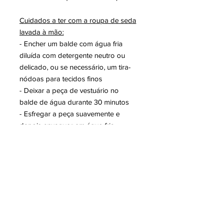
Cuidados a ter com a roupa de seda
lavada à mão:
- Encher um balde com água fria
diluída com detergente neutro ou
delicado, ou se necessário, um tira-
nódoas para tecidos finos
- Deixar a peça de vestuário no
balde de água durante 30 minutos
- Esfregar a peça suavemente e
depois enxaguar em água fria
- Nunca torcer peças de roupa de
seda
Cuidados a ter com a secagem:
- Colocar a peça molhada sobre
uma toalha limpa e macia, enrolando
as peças cuidadosamente para que