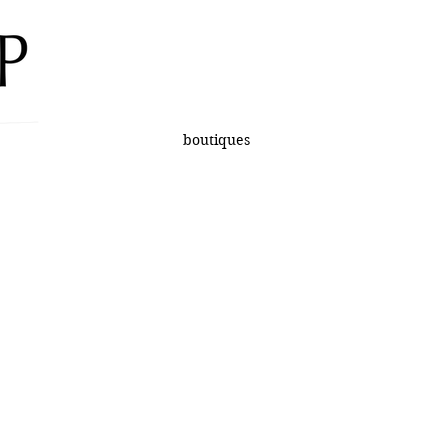
boutiques
/Member
10% desconto na sua primeira vez