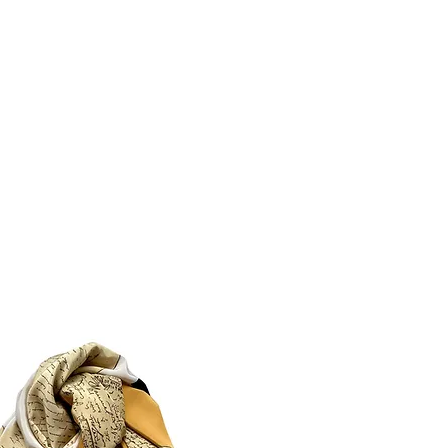
IC
from